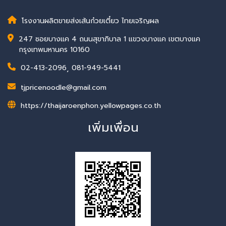
โรงงานผลิตขายส่งเส้นก๋วยเตี๋ยว ไทยเจริญผล
247 ซอยบางแค 4 ถนนสุขาภิบาล 1 แขวงบางแค เขตบางแค
กรุงเทพมหานคร 10160
02-413-2096
,
081-949-5441
tjpricenoodle@gmail.com
https://thaijaroenphon.yellowpages.co.th
เพิ่มเพื่อน