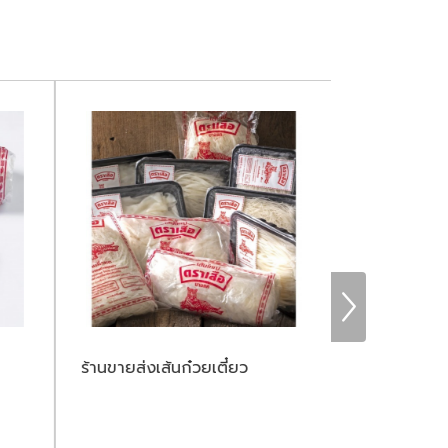
ร้านขายส่งเส้นก๋วยเตี๋ยว
เส้นหมี่สด รา