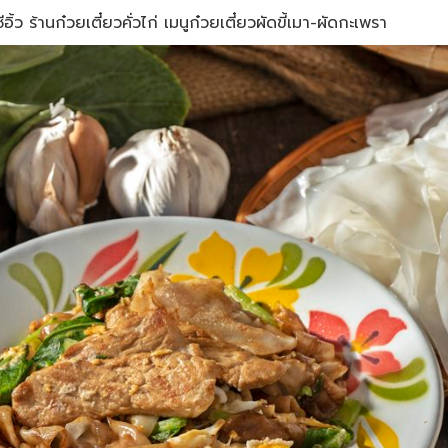
ิ้ว ร้านก๋วยเตี๋ยวคั่วไก่ เมนูก๋วยเตี๋ยวผัดขี้เมา-ผัดกะเพรา