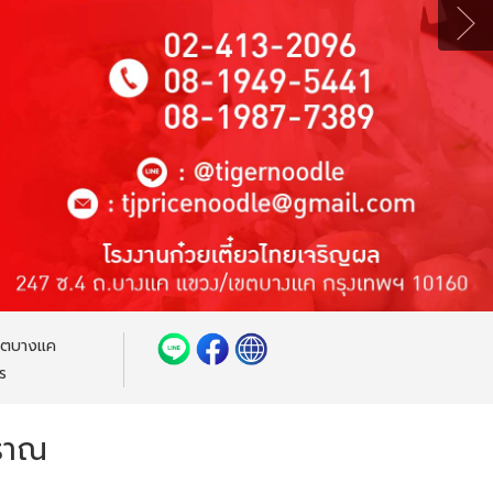
ขตบางแค
ร
บราณ