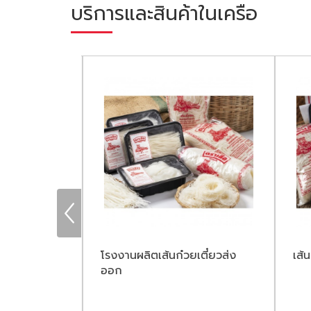
บริการและสินค้าในเครือ
เตี๋ยว
โรงงานผลิตเส้นก๋วยเตี๋ยวส่ง
เส้
ออก