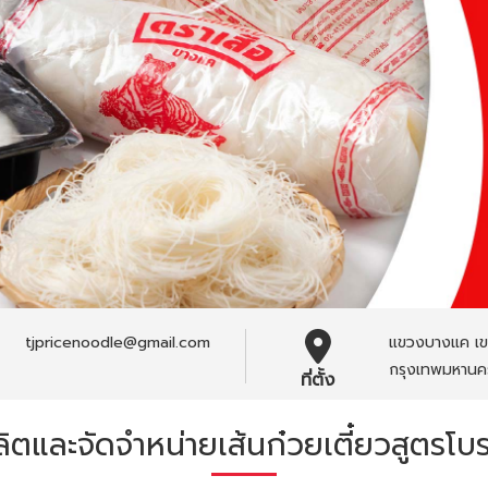
tjpricenoodle@gmail.com
แขวงบางแค เ
กรุงเทพมหานค
ที่ตั้ง
ผลิตและจัดจำหน่ายเส้นก๋วยเตี๋ยวสูตรโ