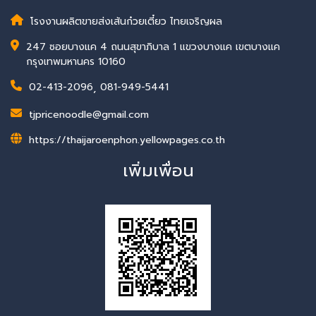
โรงงานผลิตขายส่งเส้นก๋วยเตี๋ยว ไทยเจริญผล
247 ซอยบางแค 4 ถนนสุขาภิบาล 1 แขวงบางแค เขตบางแค
กรุงเทพมหานคร 10160
02-413-2096
,
081-949-5441
tjpricenoodle@gmail.com
https://thaijaroenphon.yellowpages.co.th
เพิ่มเพื่อน