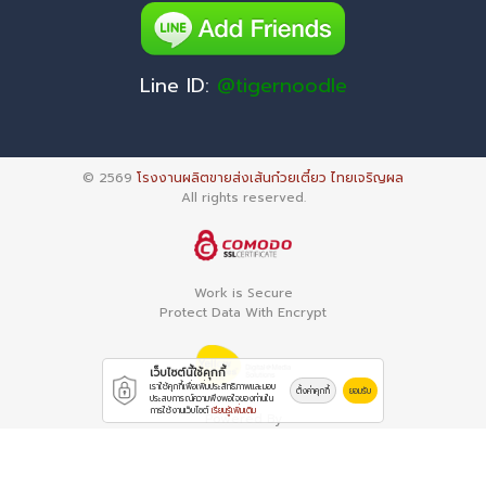
Line ID:
@tigernoodle
© 2569
โรงงานผลิตขายส่งเส้นก๋วยเตี๋ยว ไทยเจริญผล
All rights reserved.
Work is Secure
Protect Data With Encrypt
เว็บไซต์นี้ใช้คุกกี้
เราใช้คุกกี้เพื่อเพิ่มประสิทธิภาพและมอบ
ตั้งค่าคุกกี้
ยอมรับ
ประสบการณ์ความพึงพอใจของท่านใน
การใช้งานเว็บไซต์
เรียนรู้เพิ่มเติม
Powered By
Thailand YellowPages