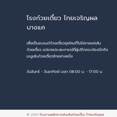
โรงก๋วยเตี๋ยว ไทยเจริญผล
บางแค
เพื่อเป็นแบรนด์ก๋วยเตี๋ยวยุคใหม่ที่ไม่ใช่ขายแค่เส้น
ก๋วยเตี๋ยว แต่ขายประสบการณ์ที่ผู้บริโภคจะต้องนึกถึง
เมนูเส้นก๋วยเตี๋ยวซักอย่างหนึ่ง
วันจันทร์ - วันอาทิตย์ เวลา 08:00 น. - 17:00 น.
© 2569
โรงงานผลิตขายส่งเส้นก๋วยเตี๋ยว ไทยเจริญผล