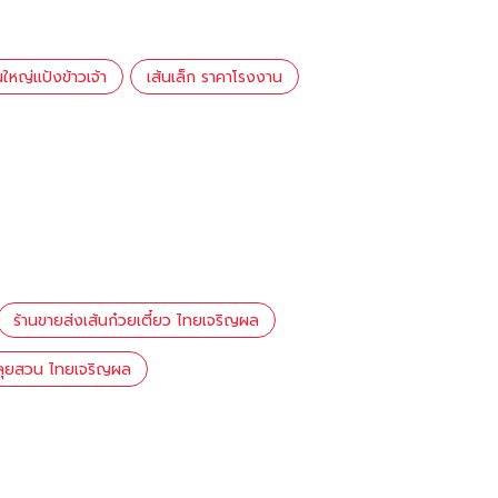
นใหญ่แป้งข้าวเจ้า
เส้นเล็ก ราคาโรงงาน
ร้านขายส่งเส้นก๋วยเตี๋ยว ไทยเจริญผล
วลุยสวน ไทยเจริญผล