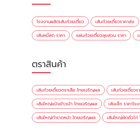
โรงงานผลิตเส้นก๋วยเตี๋ยว
เส้นก๋วยเตี๋ยวราคาส่ง
เส้นหมี่สด ราคา
แผ่นก๋วยเตี๋ยวลุยสวน ราคา
เ
ตราสินค้า
เส้นก๋วยเตี๋ยวตราเสือ ไทยเจริญผล
เส้นก๋วยเตี๋ยว
เส้นใหญ่แป้งข้าวเจ้า ไทยเจริญผล
เส้นเล็ก ราคาโร
เส้นใหญ่ทำราดหน้า ไทยเจริญผล
เส้นใหญ่ผัดคั่วไก