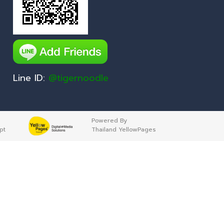
Line ID:
@tigernoodle
Powered By
pt
Thailand YellowPages