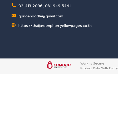
02-413-2096
,
081-949-5441
tjpricenoodle@gmail.com
https://thaijaroenphon.yellowpages.co.th
Work is Secure
Protect Data With Encry