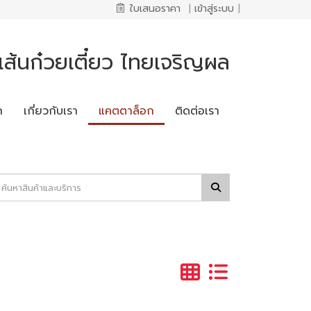
ใบเสนอราคา
|
เข้าสู่ระบบ
|
ส้นก๋วยเตี๋ยว ไทยเจริญผล
ก
เกี่ยวกับเรา
แคตตาล็อก
ติดต่อเรา