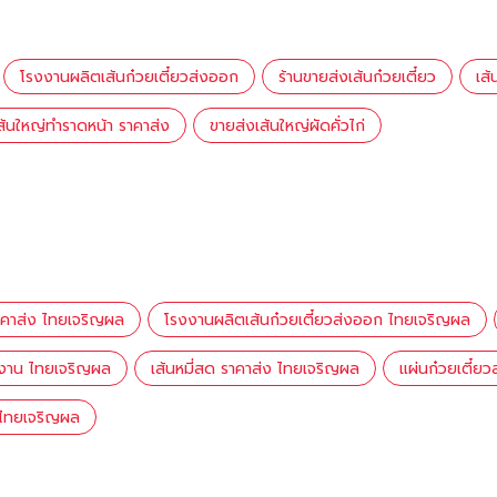
โรงงานผลิตเส้นก๋วยเตี๋ยวส่งออก
ร้านขายส่งเส้นก๋วยเตี๋ยว
เส้
ส้นใหญ่ทำราดหน้า ราคาส่ง
ขายส่งเส้นใหญ่ผัดคั่วไก่
ราคาส่ง ไทยเจริญผล
โรงงานผลิตเส้นก๋วยเตี๋ยวส่งออก ไทยเจริญผล
งงาน ไทยเจริญผล
เส้นหมี่สด ราคาส่ง ไทยเจริญผล
แผ่นก๋วยเตี๋ย
่ ไทยเจริญผล