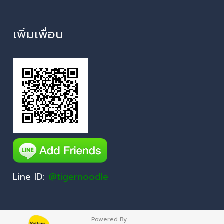
เพิ่มเพื่อน
Line ID:
@tigernoodle
Powered By