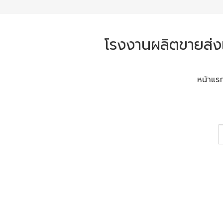
โรงงานผลิตขายส่งเ
หน้าแร