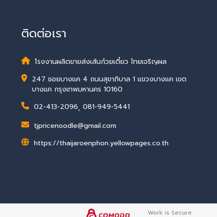
ติดต่อเรา
โรงงานผลิตขายส่งเส้นก๋วยเตี๋ยว ไทยเจริญผล
247 ซอยบางแค 4 ถนนสุขาภิบาล 1 แขวงบางแค เขต
บางแค กรุงเทพมหานคร 10160
02-413-2096
,
081-949-5441
tjpricenoodle@gmail.com
https://thaijaroenphon.yellowpages.co.th
Work is Secure