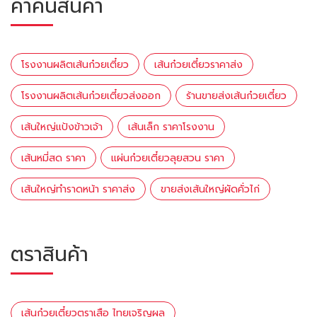
คำค้นสินค้า
โรงงานผลิตเส้นก๋วยเตี๋ยว
เส้นก๋วยเตี๋ยวราคาส่ง
โรงงานผลิตเส้นก๋วยเตี๋ยวส่งออก
ร้านขายส่งเส้นก๋วยเตี๋ยว
เส้นใหญ่แป้งข้าวเจ้า
เส้นเล็ก ราคาโรงงาน
เส้นหมี่สด ราคา
แผ่นก๋วยเตี๋ยวลุยสวน ราคา
เส้นใหญ่ทำราดหน้า ราคาส่ง
ขายส่งเส้นใหญ่ผัดคั่วไก่
ตราสินค้า
เส้นก๋วยเตี๋ยวตราเสือ ไทยเจริญผล