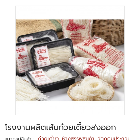
โรงงานผลิตเส้นก๋วยเตี๋ยวส่งออก
:
ก๋วยเตี๋ยว
,
ห้างสรรพสินค้า
,
วัตถุดิบประกอบ
หมวดหมู่สินค้า