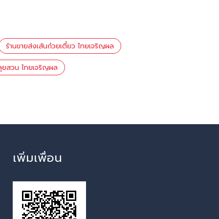
ร้านขายส่งเส้นก๋วยเตี๋ยว ไทยเจริญผล
วลุยสวน ไทยเจริญผล
เพิ่มเพื่อน