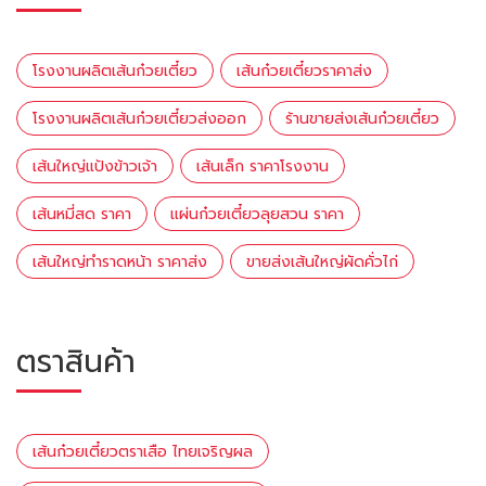
โรงงานผลิตเส้นก๋วยเตี๋ยว
เส้นก๋วยเตี๋ยวราคาส่ง
โรงงานผลิตเส้นก๋วยเตี๋ยวส่งออก
ร้านขายส่งเส้นก๋วยเตี๋ยว
เส้นใหญ่แป้งข้าวเจ้า
เส้นเล็ก ราคาโรงงาน
เส้นหมี่สด ราคา
แผ่นก๋วยเตี๋ยวลุยสวน ราคา
เส้นใหญ่ทำราดหน้า ราคาส่ง
ขายส่งเส้นใหญ่ผัดคั่วไก่
ตราสินค้า
เส้นก๋วยเตี๋ยวตราเสือ ไทยเจริญผล